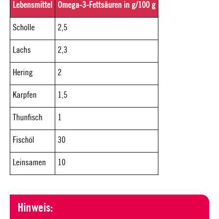
Lebensmittel
Omega-3-Fettsäuren in g/100 g
Scholle
2,5
Lachs
2,3
Hering
2
Karpfen
1,5
Thunfisch
1
Fischöl
30
Leinsamen
10
Hinweis: