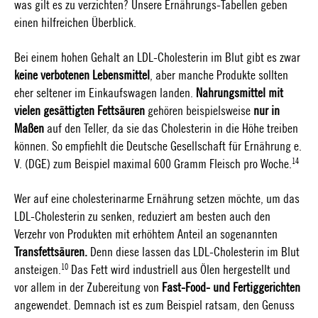
was gilt es zu verzichten? Unsere Ernährungs-Tabellen geben
einen hilfreichen Überblick.
Bei einem hohen Gehalt an LDL-Cholesterin im Blut gibt es zwar
keine verbotenen Lebensmittel
, aber manche Produkte sollten
eher seltener im Einkaufswagen landen.
Nahrungsmittel mit
vielen gesättigten Fettsäuren
gehören beispielsweise
nur in
Maßen
auf den Teller, da sie das Cholesterin in die Höhe treiben
können. So empfiehlt die Deutsche Gesellschaft für Ernährung e.
14
V. (DGE) zum Beispiel maximal 600 Gramm Fleisch pro Woche.
Wer auf eine cholesterinarme Ernährung setzen möchte, um das
LDL-Cholesterin zu senken, reduziert am besten auch den
Verzehr von Produkten mit erhöhtem Anteil an sogenannten
Transfettsäuren.
Denn diese lassen das LDL-Cholesterin im Blut
10
ansteigen.
Das Fett wird industriell aus Ölen hergestellt und
vor allem in der Zubereitung von
Fast-Food- und Fertiggerichten
angewendet. Demnach ist es zum Beispiel ratsam, den Genuss