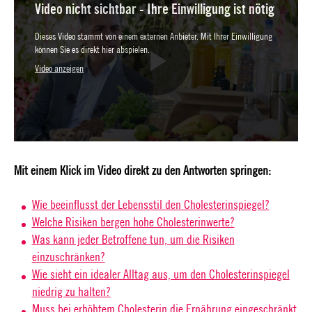
Video nicht sichtbar - Ihre Einwilligung ist nötig
Dieses Video stammt von einem externen Anbieter. Mit Ihrer Einwilligung
können Sie es direkt hier abspielen.
Video anzeigen
Play
Video
Mit einem Klick im Video direkt zu den Antworten springen:
Wie beeinflusst der Lebensstil den Cholesterinspiegel?
Welche Risiken bergen hohe Cholesterinwerte?
Was kann jeder Betroffene tun, um die Risiken
einzuschränken?
Wie sieht ein idealer Alltag aus, um den Cholesterinspiegel
niedrig zu halten?
Muss bei erhöhtem Cholesterin die Ernährung eingeschränkt