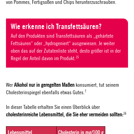
von Pommes, Fertigsoßen und Chips herunterzuschrauben.
Wie erkenne ich Transfettsäuren?
Auf den Produkten sind Transfettsäuren als „gehärtete
Fettsäuren“ oder „hydrogeniert“ ausgewiesen. Je weiter
oben das auf der Zutatenliste steht, desto größer ist in der
15
Regel der Anteil davon im Produkt.
Wer
Alkohol nur in geregelten Maßen
konsumiert, tut seinem
7
Cholesterinspiegel ebenfalls etwas Gutes.
In dieser Tabelle erhalten Sie einen Überblick über
16
cholesterinreiche Lebensmittel, die Sie eher vermeiden sollten:
Lebensmittel
Cholesterin in mg/100 g