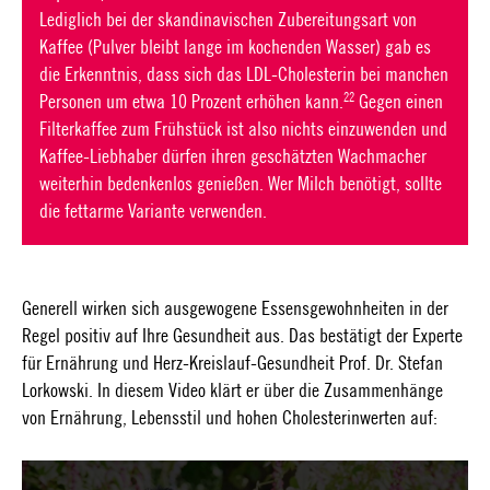
Lediglich bei der skandinavischen Zubereitungsart von
Kaffee (Pulver bleibt lange im kochenden Wasser) gab es
die Erkenntnis, dass sich das LDL-Cholesterin bei manchen
22
Personen um etwa 10 Prozent erhöhen kann.
Gegen einen
Filterkaffee zum Frühstück ist also nichts einzuwenden und
Kaffee-Liebhaber dürfen ihren geschätzten Wachmacher
weiterhin bedenkenlos genießen. Wer Milch benötigt, sollte
die fettarme Variante verwenden.
Generell wirken sich ausgewogene Essensgewohnheiten in der
Regel positiv auf Ihre Gesundheit aus. Das bestätigt der Experte
für Ernährung und Herz-Kreislauf-Gesundheit Prof. Dr. Stefan
Lorkowski. In diesem Video klärt er über die Zusammenhänge
von Ernährung, Lebensstil und hohen Cholesterinwerten auf: