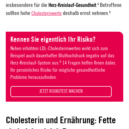
4
insbesondere für die
.
Betroffene
Herz-Kreislauf-Gesundheit
5
sollten hohe
deshalb ernst nehmen.
Cholesterinwerte
Kennen Sie eigentlich Ihr Risiko?
Neben erhöhten LDL-Cholesterinwerten wirkt sich zum
Beispiel auch dauerhafter Bluthochdruck negativ auf das
6
Herz-Kreislauf-System aus.
14 Fragen helfen Ihnen dabei,
Ihr persönliches Risiko für mögliche gesundheitliche
Probleme herauszufinden.
JETZT RISIKOTEST MACHEN
Cholesterin und Ernährung: Fette