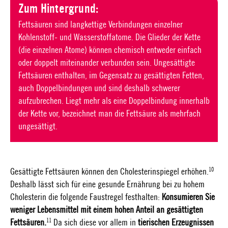
Zum Hintergrund:
Fettsäuren sind langkettige Verbindungen einzelner
Kohlenstoff- und Wasserstoffatome. Die Glieder der Kette
(die einzelnen Atome) können chemisch entweder einfach
oder doppelt miteinander verbunden sein. Ungesättigte
Fettsäuren enthalten, im Gegensatz zu gesättigten Fetten,
auch Doppelbindungen und sind deshalb schwerer
aufzubrechen. Liegt mehr als eine Doppelbindung innerhalb
der Kette vor, bezeichnet man die Fettsäure als mehrfach
ungesättigt.
10
Gesättigte Fettsäuren können den Cholesterinspiegel erhöhen.
Deshalb lässt sich für eine gesunde Ernährung bei zu hohem
Cholesterin die folgende Faustregel festhalten:
Konsumieren Sie
weniger Lebensmittel mit einem hohen Anteil an gesättigten
11
Fettsäuren.
Da sich diese vor allem in
tierischen Erzeugnissen