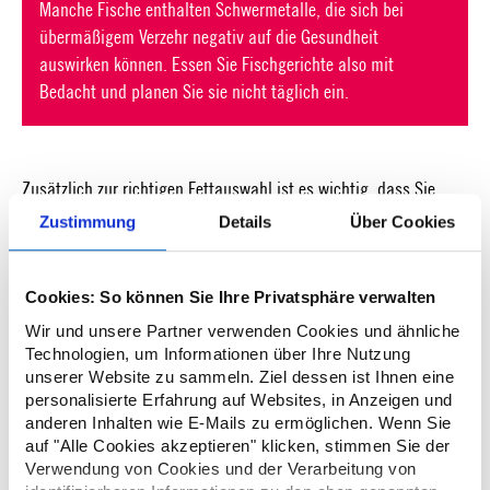
Manche Fische enthalten Schwermetalle, die sich bei
übermäßigem Verzehr negativ auf die Gesundheit
auswirken können. Essen Sie Fischgerichte also mit
Bedacht und planen Sie sie nicht täglich ein.
Zusätzlich zur richtigen Fettauswahl ist es wichtig, dass Sie
ballaststoffreiche Speisen in Ihrer Ernährung einplanen.
Zustimmung
Details
Über Cookies
Ballaststoffe tragen vermutlich auch dazu bei, das LDL-
17
Cholesterin zu senken.
Sie helfen dem Körper, die Nährstoffe
Cookies: So können Sie Ihre Privatsphäre verwalten
langsamer aufzunehmen und halten länger satt. Zu den
19
ballaststoffreichen Lebensmitteln gehören unter anderem:
Wir und unsere Partner verwenden Cookies und ähnliche
Technologien, um Informationen über Ihre Nutzung
unserer Website zu sammeln. Ziel dessen ist Ihnen eine
Nüsse
und
Samen
personalisierte Erfahrung auf Websites, in Anzeigen und
Obst
und
Gemüse
anderen Inhalten wie E-Mails zu ermöglichen. Wenn Sie
Hülsenfrüchte
auf "Alle Cookies akzeptieren" klicken, stimmen Sie der
Vollkornprodukte
Verwendung von Cookies und der Verarbeitung von