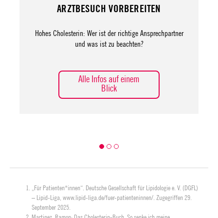
ARZTBESUCH VORBEREITEN
Hohes Cholesterin: Wer ist der richtige Ansprechpartner
und was ist zu beachten?
Alle Infos auf einem
Blick
„Für Patienten*innen“. Deutsche Gesellschaft für Lipidologie e. V. (DGFL)
– Lipid-Liga,
www.lipid-liga.de/fuer-patienteninnen/
. Zugegriffen 29.
September 2025.