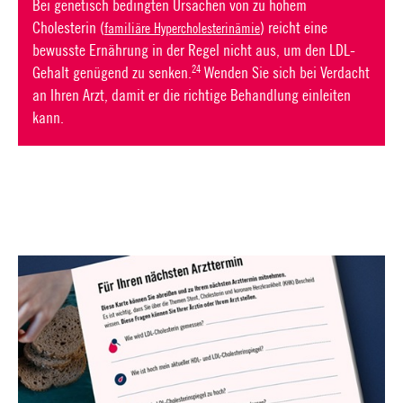
Bei genetisch bedingten Ursachen von zu hohem
Cholesterin
(
)
reicht eine
familiäre Hypercholesterinämie
bewusste Ernährung in der Regel nicht aus, um den LDL-
24
Gehalt genügend zu senken.
Wenden Sie sich bei Verdacht
an Ihren Arzt, damit er die richtige Behandlung einleiten
kann.