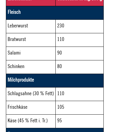
Fleisch
Leberwurst
230
Bratwurst
110
Salami
90
Schinken
80
Milchprodukte
Schlagsahne (30 % Fett)
110
Frischkäse
105
Käse (45 % Fett i. Tr.)
95