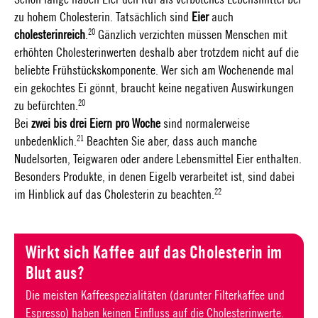
Schon lange haben Eier den Ruf als verbotenes Lebensmittel bei
zu hohem Cholesterin. Tatsächlich sind
Eier
auch
20
cholesterinreich
.
Gänzlich verzichten müssen Menschen mit
erhöhten Cholesterinwerten deshalb aber trotzdem nicht auf die
beliebte Frühstückskomponente. Wer sich am Wochenende mal
ein gekochtes Ei gönnt, braucht keine negativen Auswirkungen
20
zu befürchten.
Bei
zwei bis drei Eiern pro Woche
sind normalerweise
21
unbedenklich.
Beachten Sie aber, dass auch manche
Nudelsorten, Teigwaren oder andere Lebensmittel Eier enthalten.
Besonders Produkte, in denen Eigelb verarbeitet ist, sind dabei
22
im Hinblick auf das Cholesterin zu beachten.
Wirkt sich Kaffee auf das Cholesterin im
Blut aus?
Die meisten Kaffeespezialitäten (darunter Filterkaffee und
Espresso) haben keinen Einfluss auf die Cholesterinwerte.